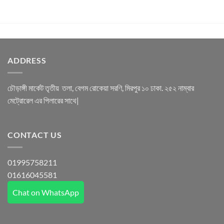
ADDRESS
চৌড়াঙ্গী মার্কেট তৃতীয় তলা, বেগম রোকেয়া সরণি, মিরপুর ১০ ঢাকা. ২৫২ নাম্বার
মেট্রোরেল এর পিলারের সাথে|
CONTACT US
01995758211
01616045581
Chat on WhatsApp